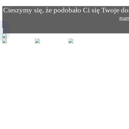
Cieszymy się, że podobało Ci się Twoje d
nam
Polish
English
German
Polish